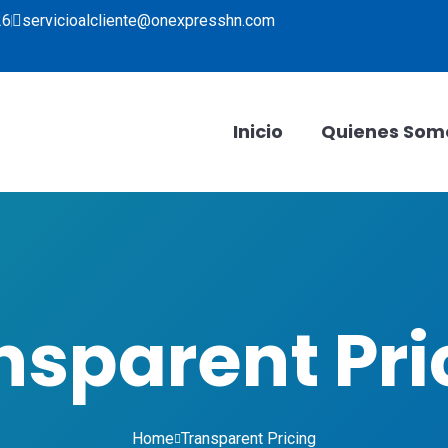
26
servicioalcliente@onexpresshn.com
Inicio
Quienes Som
nsparent Pri
Home
Transparent Pricing