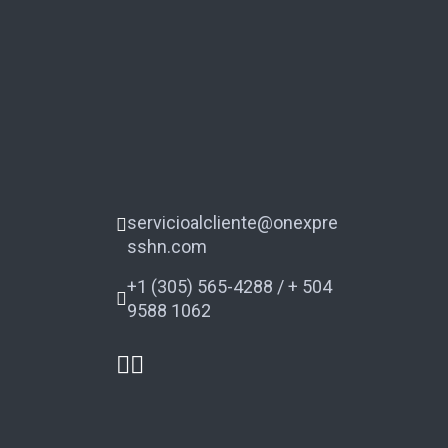
servicioalcliente@onexpre
sshn.com
+1 (305) 565-4288 / + 504
9588 1062