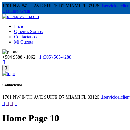
1701 NW 84TH AVE SUITE D7 MIAMI FL 33126
servicioalcli
Casillero Gratis
Inicio
Quienes Somos
Contáctanos
Mi Cuenta
+504 9588 - 1062
+1 (305) 565-4288
Contáctenos
1701 NW 84TH AVE SUITE D7 MIAMI FL 33126
servicioalcli
Home Page 10