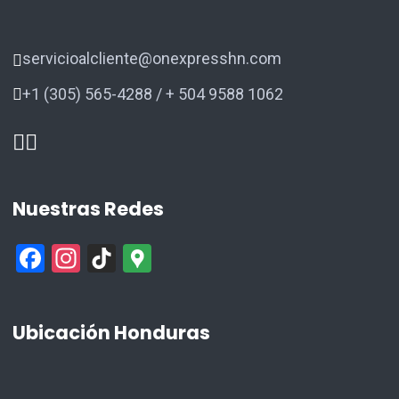
servicioalcliente@onexpresshn.com
+1 (305) 565-4288 / + 504 9588 1062
Nuestras Redes
F
In
Ti
G
a
st
k
o
ce
a
T
o
Ubicación Honduras
b
gr
o
gl
o
a
k
e