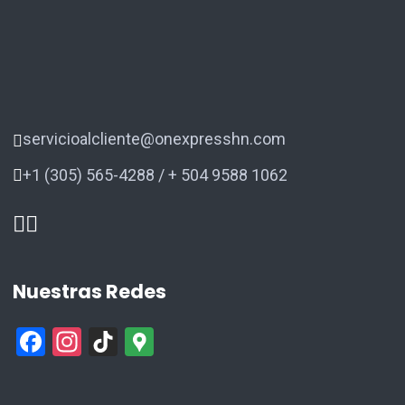
servicioalcliente@onexpresshn.com
+1 (305) 565-4288 / + 504 9588 1062
Nuestras Redes
F
In
Ti
G
a
st
k
o
ce
a
T
o