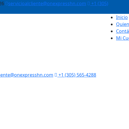
26
servicioalcliente@onexpresshn.com
+1 (305)
Inicio
Quie
Contá
Mi Cu
cliente@onexpresshn.com
+1 (305) 565-4288